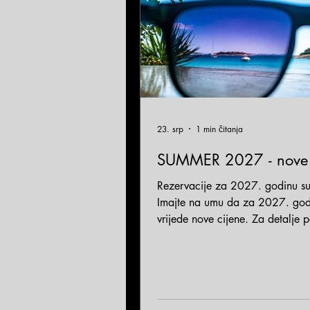
23. srp
1 min čitanja
SUMMER 2027 - nove 
Rezervacije za 2027. godinu su
Imajte na umu da za 2027. god
vrijede nove cijene. Za detalje 
cjenik. Slobodno nas kontaktiraj
mail info@fewo-matas.com ili tel
porukom na +385 98 860 923