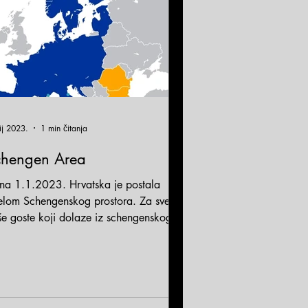
ij 2023.
1 min čitanja
chengen Area
na 1.1.2023. Hrvatska je postala
jelom Schengenskog prostora. Za sve
še goste koji dolaze iz schengenskog
ručja, to znači da...