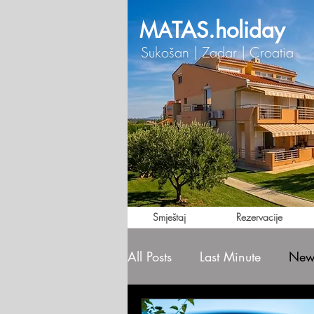
TAS.holiday
MA
Sukošan | Zadar | Croatia
Smještaj
Rezervacije
All Posts
Last Minute
News