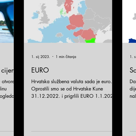
1. sij 2023.
1 min čitanja
1. s
cijene
EURO
S
 otvorene!
Hrvatska službena valuta sada je euro.
Da
inu
Oprostili smo se od Hrvatske Kune
di
pogledajte
31.12.2022. i prigrlili EURO 1.1.2023.
na
te na e-
pod
efonom ili
.