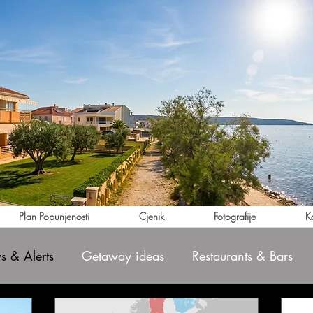
Plan Popunjenosti
Cjenik
Fotografije
K
 & Alerts
Getaway ideas
Restaurants & Bars